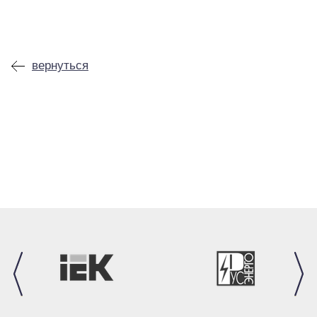
вернуться
prev
next